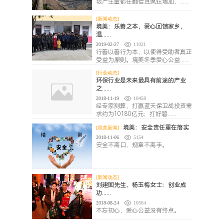
圾产生量都在翻倍且疯狂增加，......
[新闻动态]
境美：乐善之本，爱心回馈家乡，
温......
2019-02-27
11021
行善以善行为本，以使得受助者真正
受益为原则。境美冬季爱心公益......
[行业动态]
环保行业是未来最具有前途的产业
之......
2018-11-19
10458
经专家测算，打赢蓝天保卫战投资需
求约为10180亿元；打好碧......
境美：安全责任重在落实
[境美新闻]
2018-11-06
5154
安全不离口，规章不离手。
[新闻动态]
刘建国先生、杨玉梅女士：创业成
功......
2018-08-24
10564
不忘初心，爱心公益没有终点。