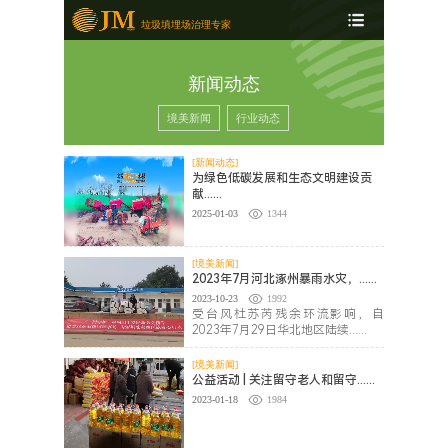
垃圾填埋场治理专家
新闻动态
境美新闻
行业动态
[新闻动态]
为绿色低碳发展和生态文明建设贡
献......
2025-01-03
1344
[境美新闻]
2023年7月河北涿州暴雨水灾，......
2023-10-23
1992
受台风杜苏芮残余环流影响，自
2023年7月29日华北地区陆续......
[境美新闻]
公益活动 | 关注留守老人和留守......
2023-01-18
1984