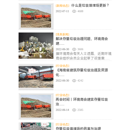
什么是垃圾填埋场更新 ?
[新闻动态]
2022-07-11
4688
[境美新闻]
解决存量垃圾治理问题，环境商会
建......
2022-06-30
3606
据环境商会有关人士透露，近期环境
商会组织会员企业起草了该提案......
[行业动态]
《海南省建筑存量垃圾治理及资源
化......
2022-06-30
4242
[行业动态]
两会时间｜环境商会建言存量垃圾
治......
2022-06-14
2585
[行业动态]
存量垃圾填埋场的危害与治理