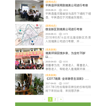
[新闻动态]
平舆县环保局到境美公司进行考察
2018-08-21
4816
平舆县是河南省驻马店市下辖的下辖
县，平舆县位于河南省东南部，......
[新闻动态]
雄安新区到境美公司进行考察
2018-08-15
4478
2018年8月14日河北雄安新区负责
人到境美公司进行考察，并......
[境美新闻]
境美环保回馈乡亲，为全村70岁
以......
2018-04-03
6036
百善孝为先：关爱老人、尊重老人、
孝敬老人、帮助老人是境美环保......
[境美新闻]
《2017境美·全球静思生活营》......
2017-04-01
10397
2017年3月份有缘在师兄的引导和陪
同下来到台湾、来到慈济参......
<
1
2
>